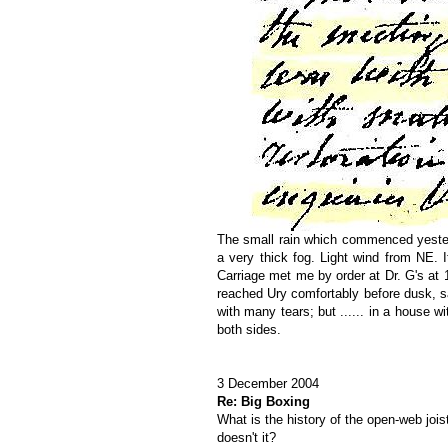
The small rain which commenced yesterd
a very thick fog. Light wind from NE. 
Carriage met me by order at Dr. G's at 
reached Ury comfortably before dusk, s
with many tears; but ...... in a house w
both sides.
3 December 2004
Re: Big Boxing
What is the history of the open-web jois
doesn't it?