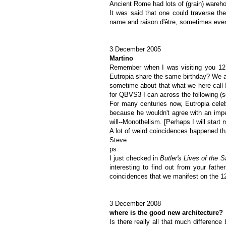
Ancient Rome had lots of (grain) wareho
It was said that one could traverse th
name and raison d'être, sometimes even 
3 December 2005
Martino
Remember when I was visiting you 12
Eutropia share the same birthday? We a
sometime about that what we here call I
for QBVS3 I can across the following (s
For many centuries now, Eutropia celeb
because he wouldn't agree with an impe
will--Monothelism. [Perhaps I will start
A lot of weird coincidences happened th
Steve
ps
I just checked in
Butler's Lives of the S
interesting to find out from your fath
coincidences that we manifest on the 12
3 December 2008
where is the good new architecture?
Is there really all that much differenc