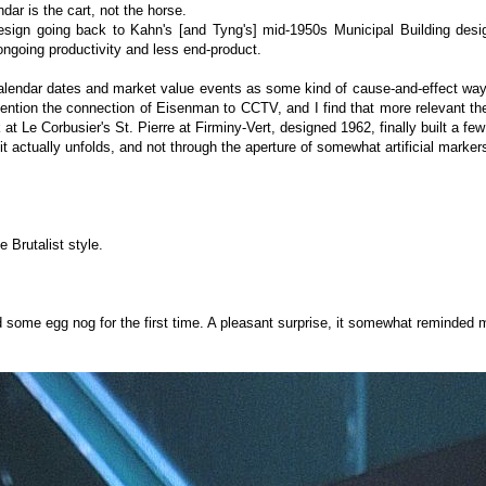
ndar is the cart, not the horse.
design going back to Kahn's [and Tyng's] mid-1950s Municipal Building design
ngoing productivity and less end-product.
ry calendar dates and market value events as some kind of cause-and-effect way
mention the connection of Eisenman to CCTV, and I find that more relevant th
k at Le Corbusier's St. Pierre at Firminy-Vert, designed 1962, finally built a 
 it actually unfolds, and not through the aperture of somewhat artificial marker
e Brutalist style.
d some egg nog for the first time. A pleasant surprise, it somewhat reminded 