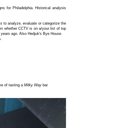
s for Philadelphia. Historical analysis
s to analyze, evaluate or categorize the
en whether CCTV is on a/your list of top
few years ago. Also Hedjuk's Bye House.
s.
me of tasting a
Milky Way
bar.