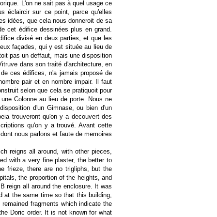
orique. L'on ne sait pas à quel usage ce
 éclaircir sur ce point, parce qu'elles
 les idées, que cela nous donneroit de sa
de cet édifice dessinées plus en grand.
ifice divisé en deux parties, et que les
eux façades, qui y est située au lieu de
toit pas un deffaut, mais une disposition
itruve dans son traité d'architecture, en
 de ces édifices, n'a jamais proposé de
ombre pair et en nombre impair. Il faut
struit selon que cela se pratiquoit pour
s une Colonne au lieu de porte. Nous ne
disposition d'un Gimnase, ou bien d'un
mpeia trouveront qu'on y a decouvert des
criptions qu'on y a trouvé. Avant cette
ce dont nous parlons et faute de memoires
h reigns all around, with other pieces,
d with a very fine plaster, the better to
 frieze, there are no trigliphs, but the
itals, the proportion of the heights, and
B reign all around the enclosure. It was
 at the same time so that this building,
ss remained fragments which indicate the
he Doric order. It is not known for what