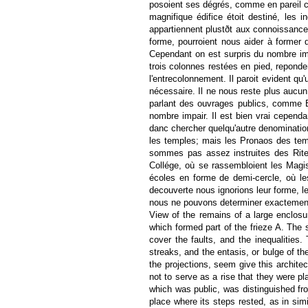
posoient ses dégrés, comme en pareil ca
magnifique édifice étoit destiné, les 
appartiennent plustðt aux connoissances 
forme, pourroient nous aider à former 
Cependant on est surpris du nombre impa
trois colonnes restées en pied, reponde
l'entrecolonnement. Il paroit evident qu
nécessaire. Il ne nous reste plus aucun 
parlant des ouvrages publics, comme Ba
nombre impair. Il est bien vrai cepend
danc chercher quelqu'autre denomination
les temples; mais les Pronaos des temp
sommes pas assez instruites des Rites
Collége, où se rassembloient les Magist
écoles en forme de demi-cercle, où les
decouverte nous ignorions leur forme, le
nous ne pouvons determiner exactement 
View of the remains of a large enclosu
which formed part of the frieze A. The s
cover the faults, and the inequalities.
streaks, and the entasis, or bulge of th
the projections, seem give this archite
not to serve as a rise that they were p
which was public, was distinguished fro
place where its steps rested, as in sim