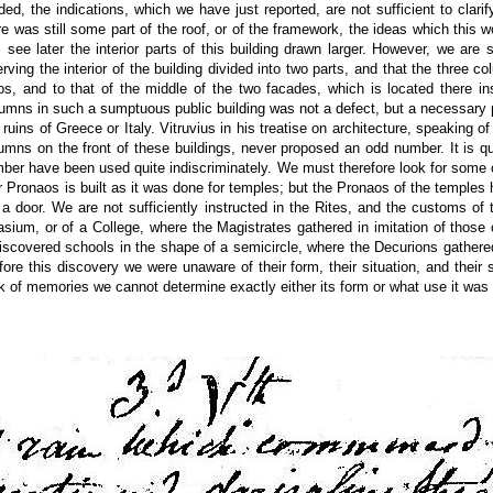
ded, the indications, which we have just reported, are not sufficient to clari
re was still some part of the roof, or of the framework, the ideas which this w
 see later the interior parts of this building drawn larger. However, we are
ing the interior of the building divided into two parts, and that the three c
os, and to that of the middle of the two facades, which is located there ins
umns in such a sumptuous public building was not a defect, but a necessary p
ruins of Greece or Italy. Vitruvius in his treatise on architecture, speaking of
mns on the front of these buildings, never proposed an odd number. It is qui
er have been used quite indiscriminately. We must therefore look for some o
 Pronaos is built as it was done for temples; but the Pronaos of the temples 
a door. We are not sufficiently instructed in the Rites, and the customs of t
ium, or of a College, where the Magistrates gathered in imitation of those of
e discovered schools in the shape of a semicircle, where the Decurions gathe
efore this discovery we were unaware of their form, their situation, and thei
ck of memories we cannot determine exactly either its form or what use it was 