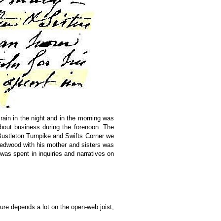
ain in the night and in the morning was
about business during the forenoon. The
 Bustleton Turnpike and Swifts Corner we
Redwood with his mother and sisters was
 was spent in inquiries and narratives on
ture depends a lot on the open-web joist,