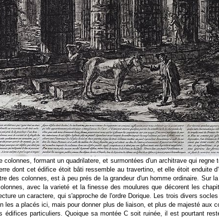
 colonnes, formant un quadrilatere, et surmontées d'un architrave qui regne t
erre dont cet édifice étoit bâti ressemble au travertino, et elle étoit enduite d
etre des colonnes, est à peu prés de la grandeur d'un homme ordinaire. Sur la fr
 colonnes, avec la varieté et la finesse des moulures que décorent les chapi
ecture un caractere, qui s'approche de l'ordre Dorique. Les trois divers socles
'on les a placés ici, mais pour donner plus de liaison, et plus de majesté au
des édifices particuliers. Quoique sa montée C soit ruinée, il est pourtant re