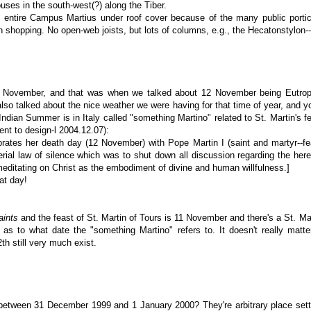
uses in the south-west(?) along the Tiber.
e entire Campus Martius under roof cover because of the many public portic
shopping. No open-web joists, but lots of columns, e.g., the Hecatonstylon--
 November, and that was when we talked about 12 November being Eutrop
lso talked about the nice weather we were having for that time of year, and 
ndian Summer is in Italy called "something Martino" related to St. Martin's fe
ent to design-l 2004.12.07):
rates her death day (12 November) with Pope Martin I (saint and martyr--f
rial law of silence which was to shut down all discussion regarding the her
 meditating on Christ as the embodiment of divine and human willfulness.]
at day!
aints
and the feast of St. Martin of Tours is 11 November and there's a St. Mar
er as to what date the "something Martino" refers to. It doesn't really mat
th still very much exist.
e between 31 December 1999 and 1 January 2000? They're arbitrary place sett