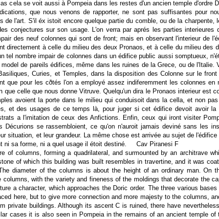
s cela se voit aussi à Pompeia dans les restes d'un ancien temple d'ordre D
indications, que nous venons de rapporter, ne sont pas suffisantes pour nous
de l'art. S'il éx istoit encore quelque partie du comble, ou de la charpente,
des conjectures sur son usage. L'on verra par aprés les parties interieures 
ir des neuf colonnes qui sont de front; mais en observant l'interieur de l'éd
nt directement à celle du milieu des deux Pronaos, et à celle du milieu des d
'un tel nombre impair de colonnes dans un édifice public aussi somptueux, n'é
model de pareils édifices, même dans les ruines de la Grece, ou de l'Italie. V
siliques, Curies, et Temples, dans la disposition des Colonne sur le front
ant que pour les cðtés l'on a employé assez indiferemment les colonnes en n
 que celle que nous donne Vitruve. Quelqu'un dira le Pronaos interieur est con
les avoient la porte dans le milieu qui conduisoit dans la cella, et non pa
, et des usages de ce temps là, pour juger si cet édifice devoit avoir la 
rats a l'imitation de ceux des Anfictions. Enfin, ceux qui iront visiter Po
 Décurions se rassembloient, ce qu'on n'auroit jamais deviné sans les ins
ur situation, et leur grandeur. La même chose est arrivée au sujet de l'édifi
ni sa forme, ni a quel usage il étoit destiné. Cav Piranesi F
re of columns, forming a quadrilateral, and surmounted by an architrave whic
tone of which this building was built resembles in travertine, and it was coate
 The diameter of the columns is about the height of an ordinary man. On the
e columns, with the variety and fineness of the moldings that decorate the cap
cture a character, which approaches the Doric order. The three various bases 
laced here, but to give more connection and more majesty to the columns, and
m private buildings. Although its ascent C is ruined, there have neverthele
ilar cases it is also seen in Pompeia in the remains of an ancient temple of t